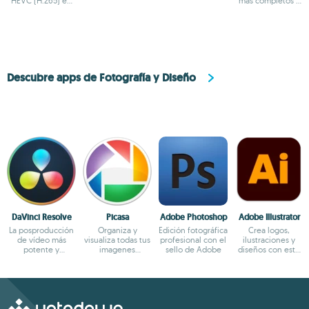
HEVC (H.265) en
documentos
más completos y
Windows
fáciles de usar
Descubre apps de Fotografía y Diseño
DaVinci Resolve
Picasa
Adobe Photoshop
Adobe Illustrator
La posproducción
Organiza y
Edición fotográfica
Crea logos,
de vídeo más
visualiza todas tus
profesional con el
ilustraciones y
potente y
imagenes
sello de Adobe
diseños con este
completa para PC
fácilmente
potente editor