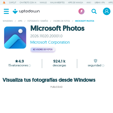
CAPCUT
CHATBOTS CON IA
MANUS
MALWAREBYTES
APPS DE MANGA
ANKI
URBAN VPN
APPS
WINDOWS
/
APPS
/
FOTOGRAFÍA Y DISEÑO
/
VISORES DE FOTOS
/
MICROSOFT PHOTOS
Microsoft Photos
2026.11020.20001.0
Microsoft Corporation
#2
VISORES DE FOTOS
4.9
924.1 k
15
valoraciones
descargas
seguridad
Visualiza tus fotografías desde Windows
PUBLICIDAD