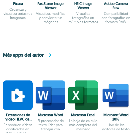
Picasa
FastStone Image
HEIC Image
Adobe Camera
Viewer
Viewer
Raw
Organiza y
visualiza todas tus
Visualiza, modifica
Visualiza
Compatibilidad
imagenes
y convierte tus
fotografías en
con fotografías en
fácilmente
imágenes
múltiples formatos
formato RAW
Más apps del autor
Extensiones de
Microsoft Word
Microsoft Excel
Microsoft Word
vídeo HEVC del
2016
El procesador de
La hoja de cálculo
fabricante
Reproduce vídeos
texto líder para
más completa del
Uno de los
codificados en
trabajar con
mercado
editores de texto