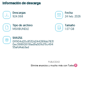
Información de descarga
Descargas
Fecha
924.068
24 feb. 2026
Tipo de archivo
Tamaño
MSIXBUNDLE
1.07 GB
SHA256
0ff904d20c8532d244289bb7831
0ec598606118ad9a509d76c494
55afd4ab3ad
PUBLICIDAD
Elimina anuncios y mucho más con Turbo