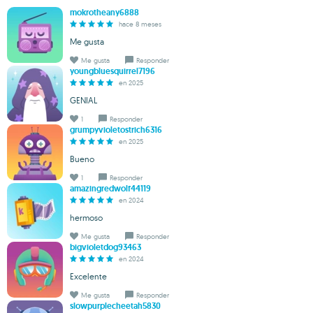
mokrotheany6888
hace 8 meses
Me gusta
Me gusta
Responder
youngbluesquirrel7196
en 2025
GENIAL
1
Responder
grumpyvioletostrich6316
en 2025
Bueno
1
Responder
amazingredwolf44119
en 2024
hermoso
Me gusta
Responder
bigvioletdog93463
en 2024
Excelente
Me gusta
Responder
slowpurplecheetah5830